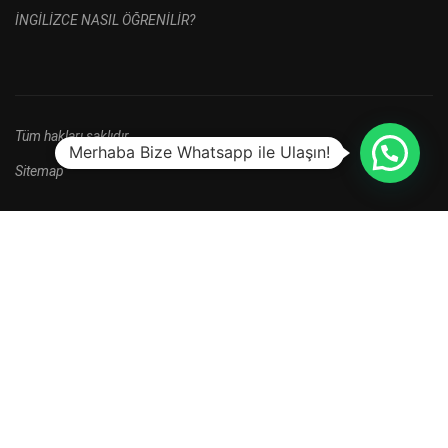
İNGİLİZCE NASIL ÖĞRENİLİR?
Tüm hakları saklıdır.
Merhaba Bize Whatsapp ile Ulaşın!
Sitemap
HALA BAŞVURU YAPMADINIZ MI?
Yeni kayıt dönemi kampanyalarını kaçırma.
HEMEN BAŞVUR