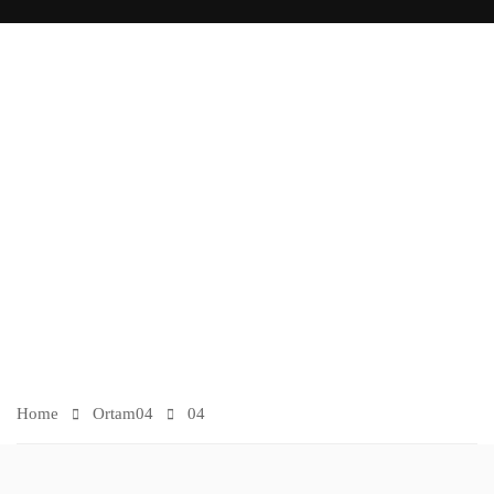
O
R
TA
M
Home
Ortam
04
04