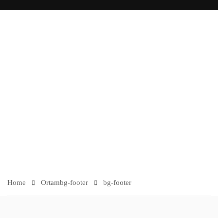
O
R
TA
M
Home
Ortam
bg-footer
bg-footer