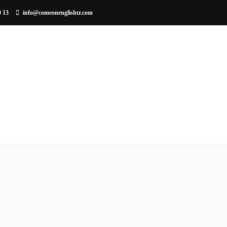
0 13
info@comeonenglishtr.com
EĞITIM METODU
KURUMSAL EĞITIM
ÇOCUKLARA 