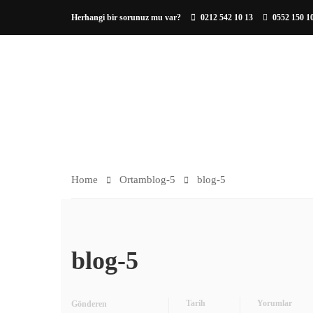
Herhangi bir sorunuz mu var?
0212 542 10 13
0552 150 1
HAKKIMIZDA
ORTAM
Home
Ortam
blog-5
blog-5
blog-5
Tarih
Yorumlar
Gönderen