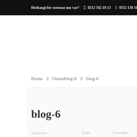
Herhangi bir sorunuz mu var?
0212 542 10 13
0552 150 1
HAKKIMIZDA
ORTAM
Home
Ortam
blog-6
blog-6
blog-6
Tarih
Yorumlar
Gönderen