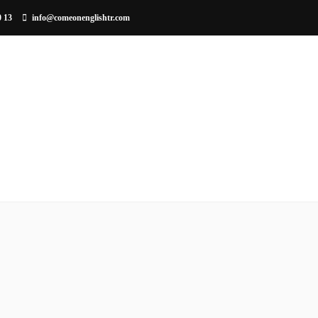
0 13
info@comeonenglishtr.com
EĞITIM METODU
KURUMSAL EĞITIM
ÇOCUKLARA 