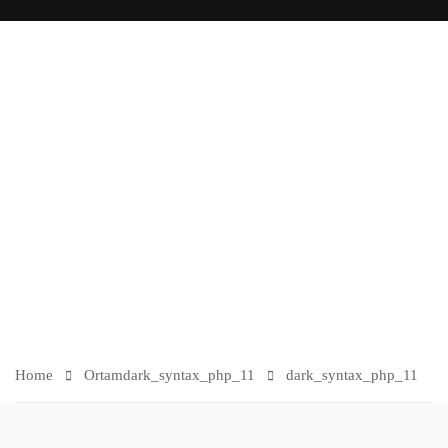
O
R
TA
M
Home
Ortam
dark_syntax_php_11
dark_syntax_php_11