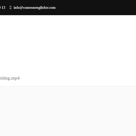
0 13
info@comeonenglishtr.com
EĞITIM METODU
KURUMSAL EĞITIM
ÇOCUKLARA 
rnling.mp4