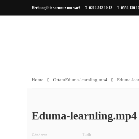
Herhangi bir sorunuz mu var?
0212 542 10 13
0552 150 1
HAKKIMIZDA
ORTAM
Home
Ortam
Eduma-learnling.mp4
Eduma-lea
Eduma-learnling.mp4
Tarih
Gönderen