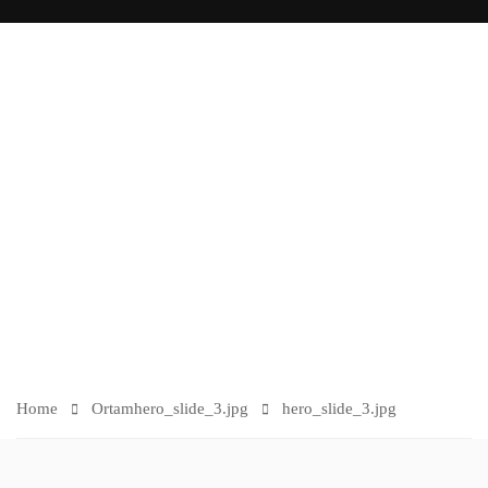
O
R
TA
M
Home
Ortam
hero_slide_3.jpg
hero_slide_3.jpg