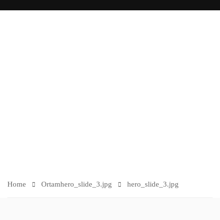
O
R
TA
M
Home
Ortam
hero_slide_3.jpg
hero_slide_3.jpg