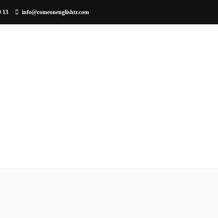
0 13
info@comeonenglishtr.com
EĞITIM METODU
KURUMSAL EĞITIM
ÇOCUKLARA 