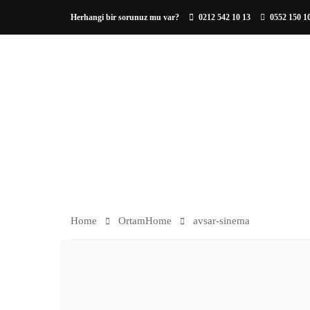
Herhangi bir sorunuz mu var?
0212 542 10 13
0552 150 1
HAKKIMIZDA
AVSAR-
SINEMA
Home
Ortam
Home
avsar-sinema