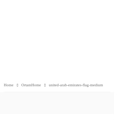
G-
M
E
DI
U
M
Home
Ortam
Home
united-arab-emirates-flag-medium