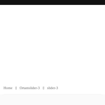
O
R
TA
M
Home
Ortam
slider-3
slider-3