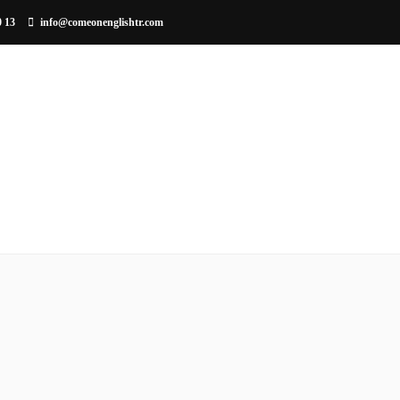
0 13
info@comeonenglishtr.com
EĞITIM METODU
KURUMSAL EĞITIM
ÇOCUKLARA 