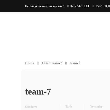
Herhangi bir sorunuz mu var?
0212 542 10 13
0552 150 1
HAKKIMIZDA
ORTAM
Home
Ortam
team-7
team-7
team-7
Tarih
Yorumlar
Gönderen