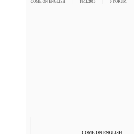
COME ON ENGLISH
18/11/2015
0 YORUM
COME ON ENGLISH