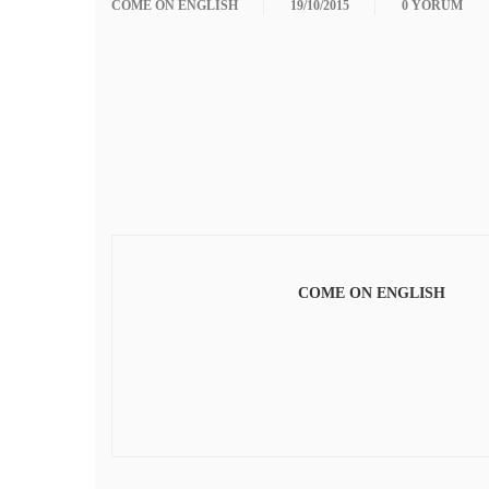
COME ON ENGLISH
19/10/2015
0 YORUM
COME ON ENGLISH