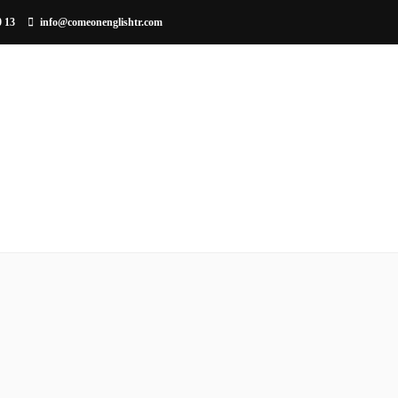
0 13
info@comeonenglishtr.com
EĞITIM METODU
KURUMSAL EĞITIM
ÇOCUKLARA 