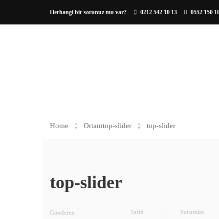
Herhangi bir sorunuz mu var?
0212 542 10 13
0552 150 1
HAKKIMIZDA
ORTAM
Home
Ortam
top-slider
top-slider
top-slider
Tarih
Yorumlar
Gönderen