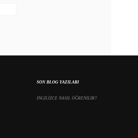
SON BLOG YAZILARI
İNGİLİZCE NASIL ÖĞRENİLİR?