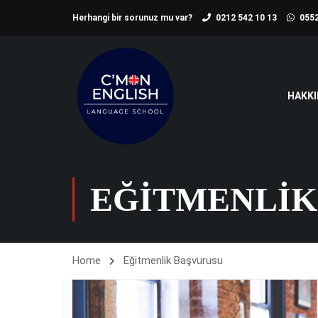
Herhangi bir sorunuz mu var?
0212 542 10 13
0552
HAKKI
EĞITMENLIK
Home
Eğitmenlik Başvurusu