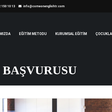
 150 10 13
info@comeonenglishtr.com
MIZDA
EĞITIM METODU
KURUMSAL EĞITIM
ÇOCUKLAR
 BAŞVURUSU