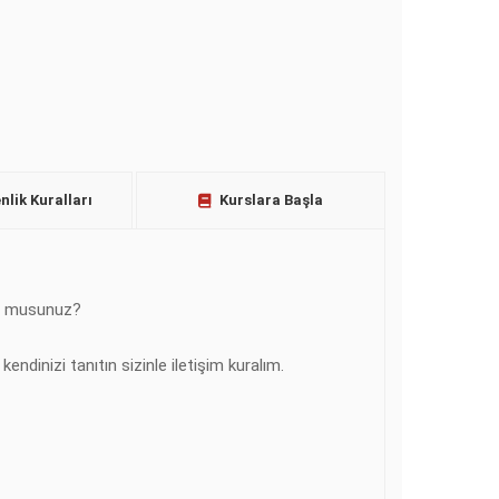
lik Kuralları
Kurslara Başla
or musunuz?
dinizi tanıtın sizinle iletişim kuralım.