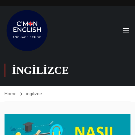
INGILIZCE
Home
ingilizce