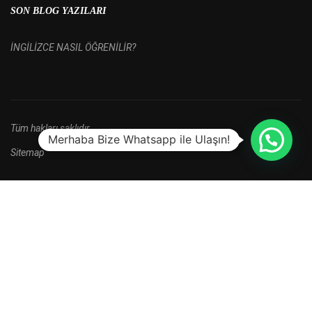
SON BLOG YAZILARI
İNGİLİZCE NASIL ÖĞRENİLİR?
Tüm hakları saklıdır.
Merhaba Bize Whatsapp ile Ulaşın!
Sitemap
HALA BAŞVURU YAPMADINIZ MI?
Yeni kayıt dönemi kampanyalarını kaçırma.