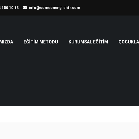
 150 10 13
info@comeonenglishtr.com
MIZDA
EĞITIM METODU
KURUMSAL EĞITIM
ÇOCUKLAR