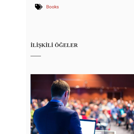
Books
İLIŞKILI ÖĞELER