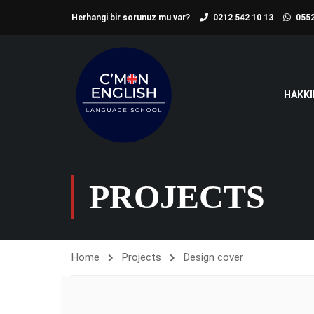
Herhangi bir sorunuz mu var?
0212 542 10 13
0552
HAKKI
PROJECTS
Home
Projects
Design cover