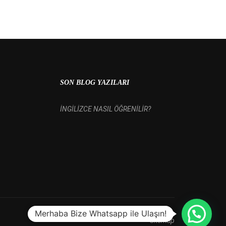
 MI?
SON BLOG YAZILARI
İNGİLİZCE NASIL ÖĞRENİLİR?
Merhaba Bize Whatsapp ile Ulaşın!
Sitemap