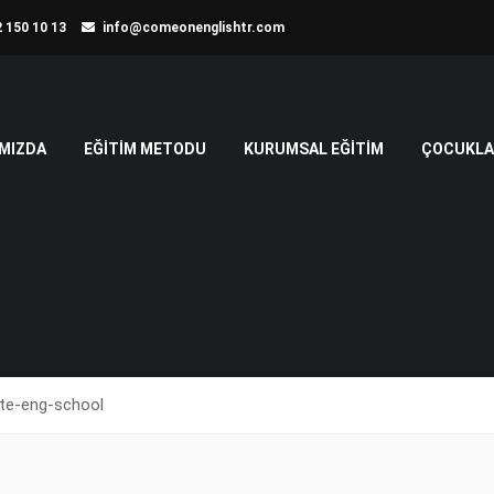
 150 10 13
info@comeonenglishtr.com
MIZDA
EĞITIM METODU
KURUMSAL EĞITIM
ÇOCUKLAR
te-eng-school