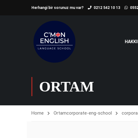
Herhangi bir sorunuz mu var?
0212 542 10 13
0552
HAKKI
ORTAM
Home
Ortam
corporate-eng-school
corpora