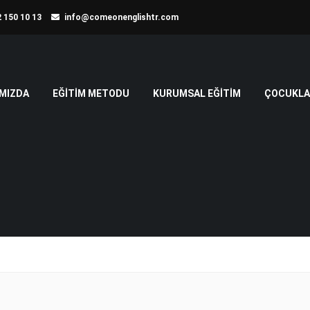
 150 10 13
info@comeonenglishtr.com
MIZDA
EĞITIM METODU
KURUMSAL EĞITIM
ÇOCUKLAR