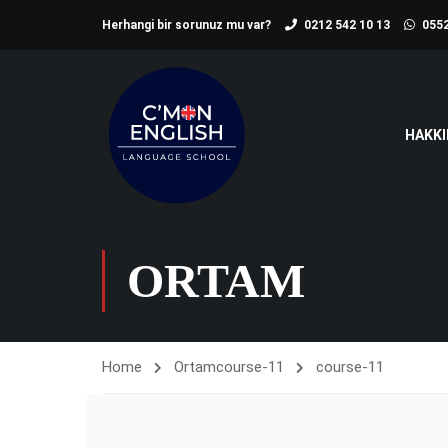
Herhangi bir sorunuz mu var?
0212 542 10 13
0552
HAKKI
ORTAM
Home
Ortam
course-11
course-11