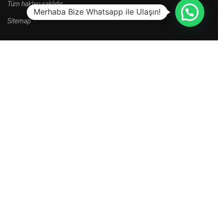
Tüm hakları saklıdır.
Merhaba Bize Whatsapp ile Ulaşın!
Sitemap
HALA BAŞVURU YAPMADINIZ MI?
Yeni kayıt dönemi kampanyalarını kaçırma.
HEMEN BAŞVUR