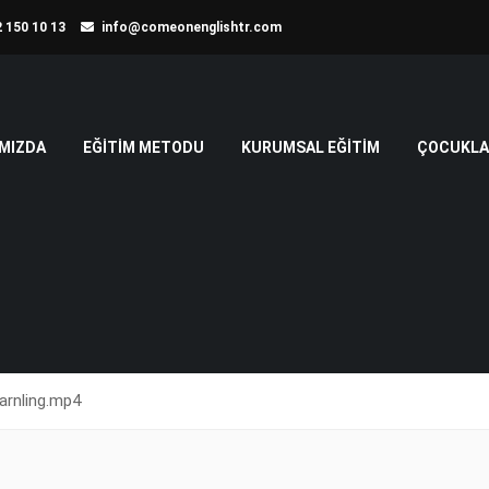
 150 10 13
info@comeonenglishtr.com
MIZDA
EĞITIM METODU
KURUMSAL EĞITIM
ÇOCUKLAR
arnling.mp4