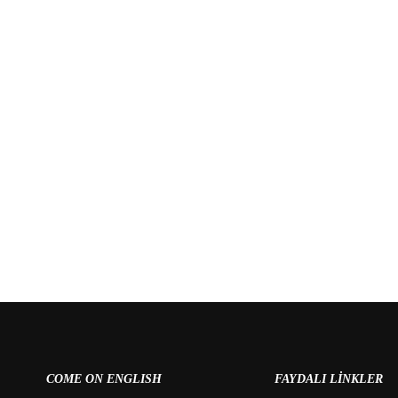
A BAŞVURU YAPMADINIZ
COME ON ENGLISH
FAYDALI LINKLER