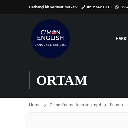
Herhangi bir sorunuz mu var?
0212 542 10 13
0552
HAKKI
ORTAM
Home
Ortam
Eduma-learnling.mp4
Eduma-le