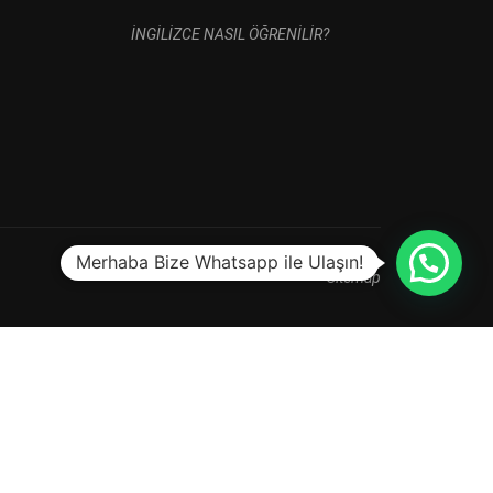
İNGİLİZCE NASIL ÖĞRENİLİR?
Merhaba Bize Whatsapp ile Ulaşın!
Sitemap