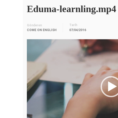
Eduma-learnling.mp4
Tarih
Gönderen
COME ON ENGLISH
07/04/2016
Video
oynatıcı