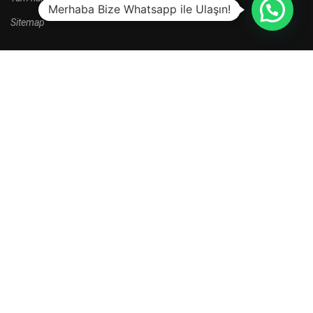
Merhaba Bize Whatsapp ile Ulaşın!
Sitemap
HALA BAŞVURU YAPMADINIZ MI?
Yeni kayıt dönemi kampanyalarını kaçırma.
HEMEN BAŞVUR