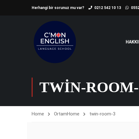
Herhangi bir sorunuz mu var?
0212 542 10 13
0552
HAKKI
TWIN-ROOM-
Home
Ortam
Home
twin-room-3