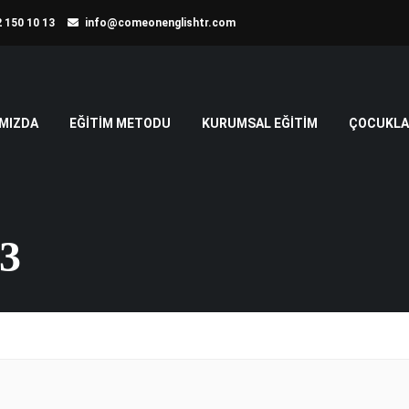
 150 10 13
info@comeonenglishtr.com
MIZDA
EĞITIM METODU
KURUMSAL EĞITIM
ÇOCUKLAR
3