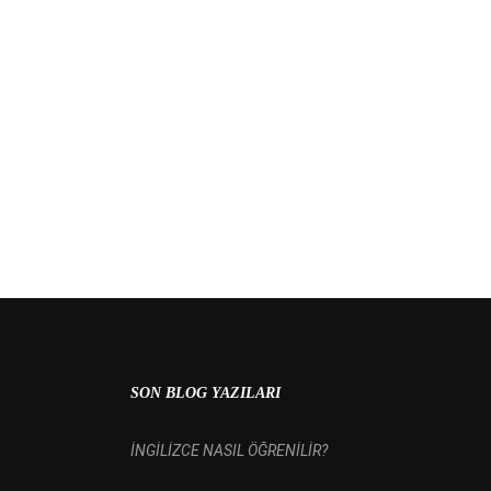
 MI?
SON BLOG YAZILARI
İNGİLİZCE NASIL ÖĞRENİLİR?