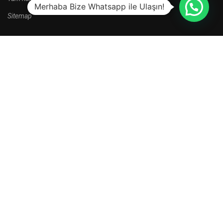
Merhaba Bize Whatsapp ile Ulaşın!
Sitemap
HALA BAŞVURU YAPMADINIZ MI?
Yeni kayıt dönemi kampanyalarını kaçırma.
HEMEN BAŞVUR