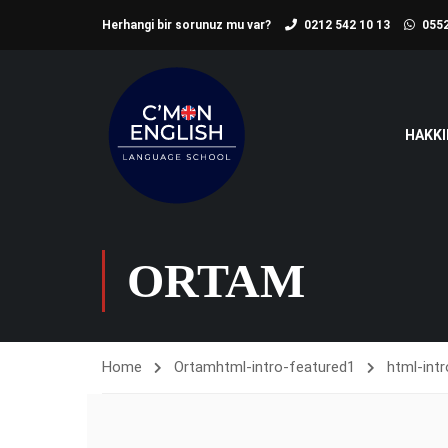
Herhangi bir sorunuz mu var?
0212 542 10 13
0552
HAKKI
ORTAM
Home
Ortam
html-intro-featured1
html-int