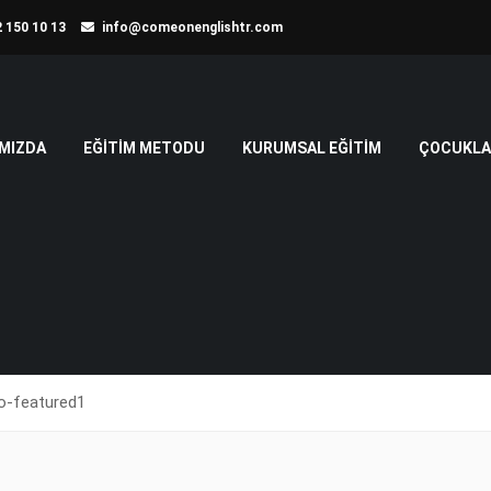
 150 10 13
info@comeonenglishtr.com
MIZDA
EĞITIM METODU
KURUMSAL EĞITIM
ÇOCUKLAR
ro-featured1