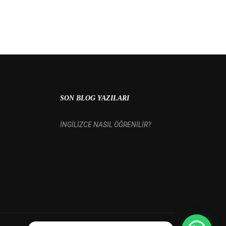
 MI?
SON BLOG YAZILARI
İNGİLİZCE NASIL ÖĞRENİLİR?