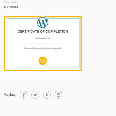
Yorumlar
0 YORUM
Paylaş: