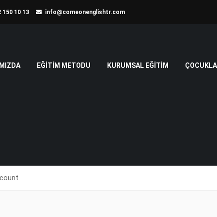
 150 10 13
info@comeonenglishtr.com
MIZDA
EĞITIM METODU
KURUMSAL EĞITIM
ÇOCUKLAR
ccount