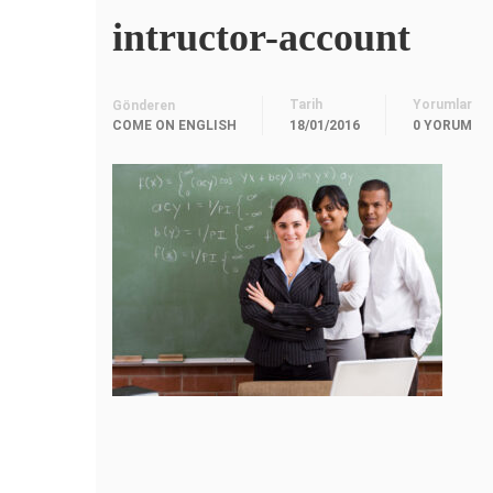
intructor-account
Tarih
Yorumlar
Gönderen
COME ON ENGLISH
18/01/2016
0 YORUM