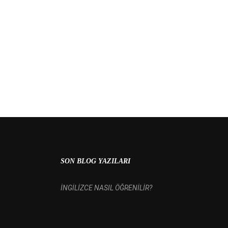
 MI?
SON BLOG YAZILARI
İNGİLİZCE NASIL ÖĞRENİLİR?