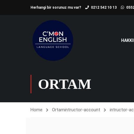
Herhangi bir sorunuz mu var?
0212 542 10 13
0552
HAKKI
ORTAM
Home
Ortam
intructor-account
intructor-a