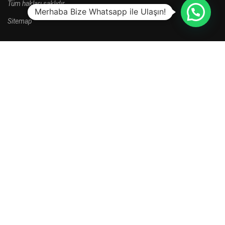
Tüm hakları saklıdır.
Merhaba Bize Whatsapp ile Ulaşın!
Sitemap
HALA BAŞVURU YAPMADINIZ MI?
Yeni kayıt dönemi kampanyalarını kaçırma.
HEMEN BAŞVUR