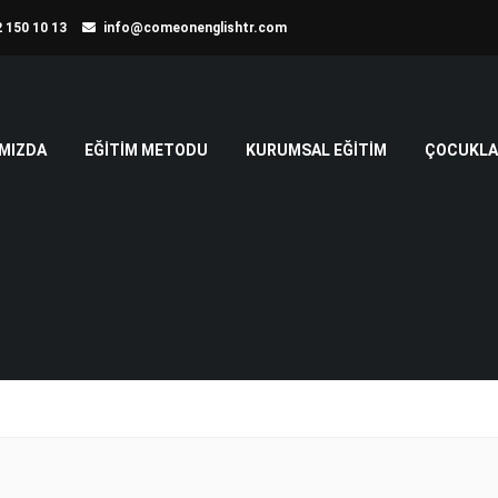
 150 10 13
info@comeonenglishtr.com
MIZDA
EĞITIM METODU
KURUMSAL EĞITIM
ÇOCUKLAR