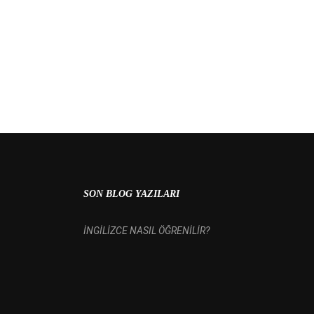
 MI?
SON BLOG YAZILARI
İNGİLİZCE NASIL ÖĞRENİLİR?