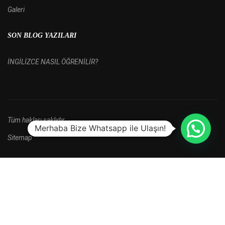
Galeri
SON BLOG YAZILARI
İNGİLİZCE NASIL ÖĞRENİLİR?
Tüm hakları saklıdır.
Merhaba Bize Whatsapp ile Ulaşın!
Sitemap
HALA BAŞVURU YAPMADINIZ MI?