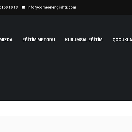
 150 10 13
info@comeonenglishtr.com
MIZDA
EĞITIM METODU
KURUMSAL EĞITIM
ÇOCUKLAR