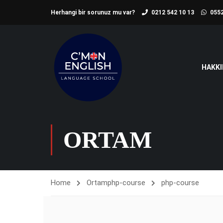
Herhangi bir sorunuz mu var?
0212 542 10 13
0552
HAKKI
ORTAM
Home
Ortam
php-course
php-course