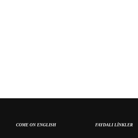
A BAŞVURU YAPMADINIZ
COME ON ENGLISH
FAYDALI LINKLER