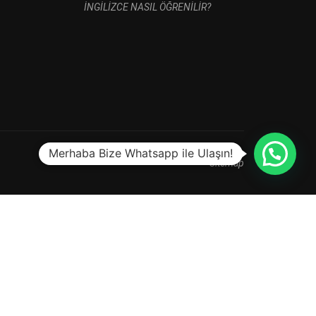
İNGİLİZCE NASIL ÖĞRENİLİR?
Merhaba Bize Whatsapp ile Ulaşın!
Sitemap