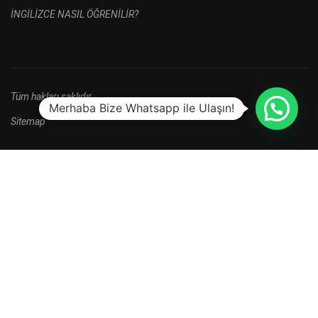
İNGİLİZCE NASIL ÖĞRENİLİR?
Tüm hakları saklıdır.
Merhaba Bize Whatsapp ile Ulaşın!
Sitemap
HALA BAŞVURU YAPMADINIZ MI?
Yeni kayıt dönemi kampanyalarını kaçırma.
HEMEN BAŞVUR