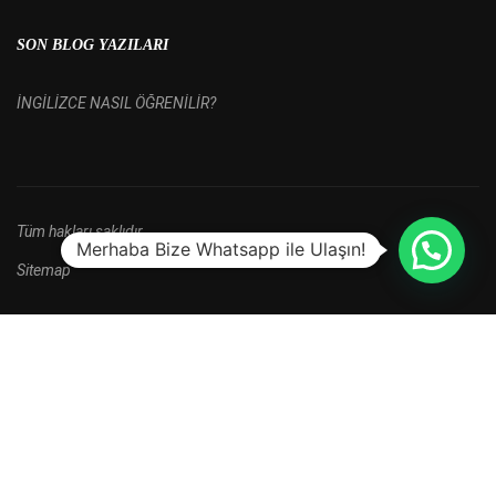
SON BLOG YAZILARI
İNGİLİZCE NASIL ÖĞRENİLİR?
Tüm hakları saklıdır.
Merhaba Bize Whatsapp ile Ulaşın!
Sitemap
HALA BAŞVURU YAPMADINIZ MI?
Yeni kayıt dönemi kampanyalarını kaçırma.