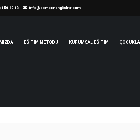
 150 10 13
info@comeonenglishtr.com
MIZDA
EĞITIM METODU
KURUMSAL EĞITIM
ÇOCUKLAR