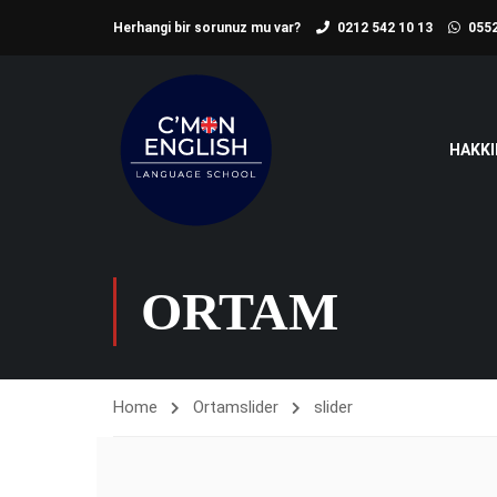
Herhangi bir sorunuz mu var?
0212 542 10 13
0552
HAKKI
ORTAM
Home
Ortam
slider
slider