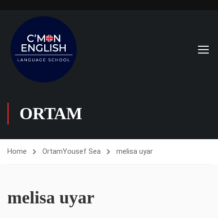
ORTAM
Home
Ortam
Yousef Sea
melisa uyar
melisa uyar