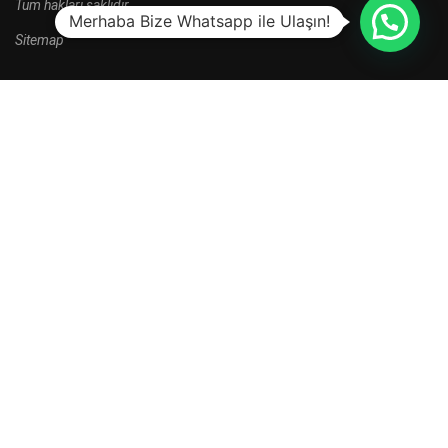
Tüm hakları saklıdır.
Merhaba Bize Whatsapp ile Ulaşın!
Sitemap
HALA BAŞVURU YAPMADINIZ MI?
Yeni kayıt dönemi kampanyalarını kaçırma.
HEMEN BAŞVUR