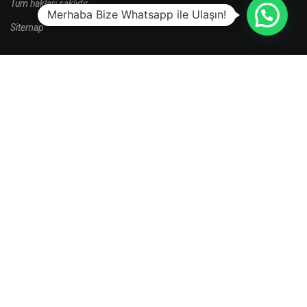
Tüm hakları saklıdır.
Merhaba Bize Whatsapp ile Ulaşın!
Sitemap
HALA BAŞVURU YAPMADINIZ MI?
Yeni kayıt dönemi kampanyalarını kaçırma.
HEMEN BAŞVUR